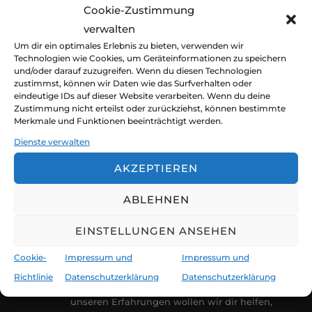
Cookie-Zustimmung
Veröffentli
von
claudia und jürgen
Buchblog
Januar
verwalten
am
7, 2025
2 Kommentare
Um dir ein optimales Erlebnis zu bieten, verwenden wir
Technologien wie Cookies, um Geräteinformationen zu speichern
und/oder darauf zuzugreifen. Wenn du diesen Technologien
Alle Infos zum kostenlosen Online Seminar
zustimmst, können wir Daten wie das Surfverhalten oder
Sturmsegeln in Zusammenarbeit mit TO und
eindeutige IDs auf dieser Website verarbeiten. Wenn du deine
Zustimmung nicht erteilst oder zurückziehst, können bestimmte
die Seminarunterlagen zum Download!
Merkmale und Funktionen beeinträchtigt werden.
Dienste verwalten
AKZEPTIEREN
ABLEHNEN
EINSTELLUNGEN ANSEHEN
CLAUDIA JÜRGEN
KIRCHBERGER
Cookie-
Impressum und
Impressum und
@fortgeblasen
Richtlinie
Datenschutzerklärung
Datenschutzerklärung
Weltreisende, Ozeansegler, Abenteurer. Mit
unseren Erfahrungen wollen wir dir helfen,