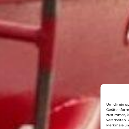
Um dir ein o
Geräteinform
zustimmst, k
verarbeiten.
Merkmale und