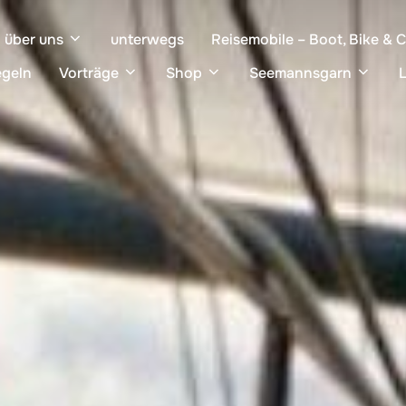
über uns
unterwegs
Reisemobile – Boot, Bike & 
egeln
Vorträge
Shop
Seemannsgarn
L