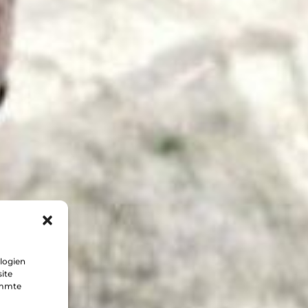
logien
ite
immte