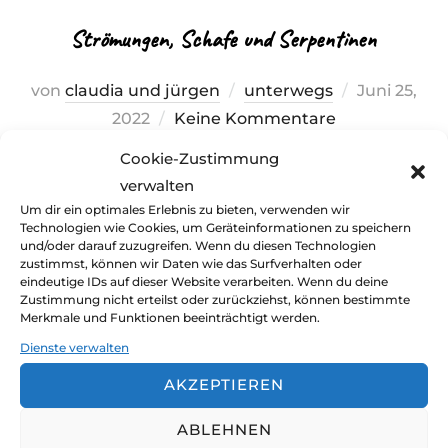
Strömungen, Schafe und Serpentinen
Veröffentli
von
claudia und jürgen
unterwegs
Juni 25,
am
2022
Keine Kommentare
Cookie-Zustimmung
Nur kurze Etappen liegen vor uns.
verwalten
Segeletappen zwischen himmelhohen,
Um dir ein optimales Erlebnis zu bieten, verwenden wir
schwarzen Vogelklippen, geschoben von
Technologien wie Cookies, um Geräteinformationen zu speichern
und/oder darauf zuzugreifen. Wenn du diesen Technologien
kräftigen Strömungen zwischen eigenwilligen
zustimmst, können wir Daten wie das Surfverhalten oder
Inseln. Und zu traumhaften Landgängen mit
eindeutige IDs auf dieser Website verarbeiten. Wenn du deine
Zustimmung nicht erteilst oder zurückziehst, können bestimmte
unseren Motorrädern. Unterwegs per
Merkmale und Funktionen beeinträchtigt werden.
Segelboot und Trial Motorräder.
Dienste verwalten
AKZEPTIEREN
ABLEHNEN