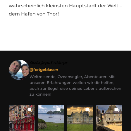
wahrscheinlich kleinsten Hauptstadt der Welt –
dem Hafen von Thor!
Claudia Jürgen Kirchberger
@fortgeblasen
Weltreisende, Ozeansegler, Abenteurer. Mit
unseren Erfahrungen wollen wir dir helfen,
auch zur Segelreise deines Lebens aufbrechen
zu können!