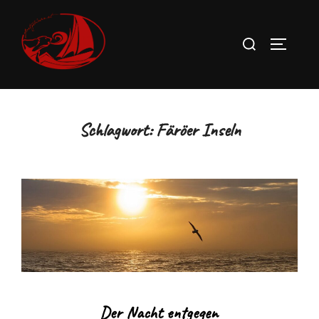
Zum
Inhalt
Suchen
SEITEN
springen
nach:
Schlagwort:
Färöer Inseln
Der Nacht entgegen