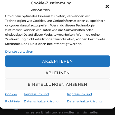
Cookie-Zustimmung
verwalten
Veröffentli
von
claudia und jürgen
unterwegs
August
Um dir ein optimales Erlebnis zu bieten, verwenden wir
am
27, 2022
4 Kommentare
Technologien wie Cookies, um Geräteinformationen zu speichern
und/oder darauf zuzugreifen. Wenn du diesen Technologien
mindestens 100 Seemeilen vor dem nächsten
zustimmst, können wir Daten wie das Surfverhalten oder
eindeutige IDs auf dieser Website verarbeiten. Wenn du deine
Ankerplatz, 40 bis 60 Prozent Packeis voraus.
Zustimmung nicht erteilst oder zurückziehst, können bestimmte
Merkmale und Funktionen beeinträchtigt werden.
Was gibt es schöneres als Sommersegeln in
Grönland.
Dienste verwalten
AKZEPTIEREN
ABLEHNEN
EINSTELLUNGEN ANSEHEN
Cookie-
Impressum und
Impressum und
Claudia Jürgen Kirchberger
@fortgeblasen
Richtlinie
Datenschutzerklärung
Datenschutzerklärung
Weltreisende, Ozeansegler, Abenteurer. Mit
unseren Erfahrungen wollen wir dir helfen,