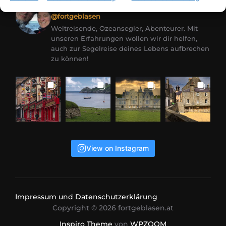
Claudia Jürgen Kirchberger
@fortgeblasen
Weltreisende, Ozeansegler, Abenteurer. Mit
unseren Erfahrungen wollen wir dir helfen,
auch zur Segelreise deines Lebens aufbrechen
zu können!
View on Instagram
Impressum und Datenschutzerklärung
Copyright © 2026 fortgeblasen.at
Inspiro Theme
von
WPZOOM