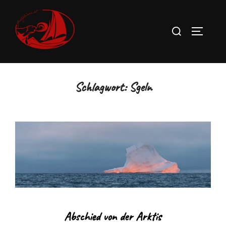
Zum
Inhalt
Suchen
SEITEN
springen
nach:
Schlagwort:
Sgeln
Abschied von der Arktis