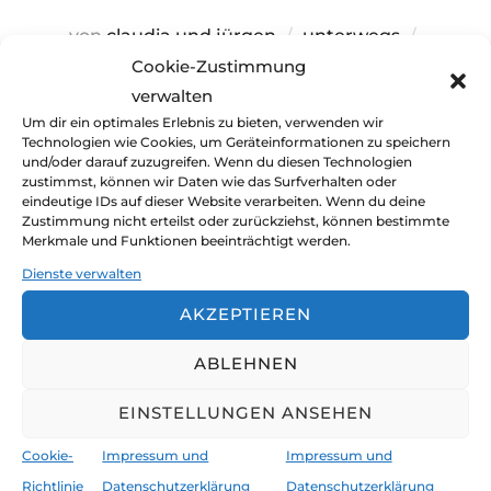
Veröffen
von
claudia und jürgen
unterwegs
am
Cookie-Zustimmung
September 28, 2022
Keine Kommentare
verwalten
10. August 2022. Die Sonne strahlt am
Um dir ein optimales Erlebnis zu bieten, verwenden wir
Technologien wie Cookies, um Geräteinformationen zu speichern
wolkenlosen Himmel, beleuchtet einzelne
und/oder darauf zuzugreifen. Wenn du diesen Technologien
Eisberge in Scoresby Sund. Über dem Meer
zustimmst, können wir Daten wie das Surfverhalten oder
eindeutige IDs auf dieser Website verarbeiten. Wenn du deine
verschleiern Nebelbänke den Horizont. Es
Zustimmung nicht erteilst oder zurückziehst, können bestimmte
stimmt mich ein wenig traurig, die Schönheit …
Merkmale und Funktionen beeinträchtigt werden.
Dienste verwalten
ÜBER „ABSCHIED VON DER ARKTI
MEHR
LESEN
AKZEPTIEREN
ABLEHNEN
EINSTELLUNGEN ANSEHEN
Cookie-
Impressum und
Impressum und
Richtlinie
Datenschutzerklärung
Datenschutzerklärung