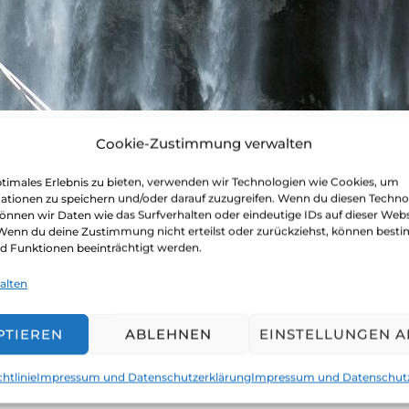
Cookie-Zustimmung verwalten
REM – Das neue Buch von Ziel
ptimales Erlebnis zu bieten, verwenden wir Technologien wie Cookies, um
ationen zu speichern und/oder darauf zuzugreifen. Wenn du diesen Techno
önnen wir Daten wie das Surfverhalten oder eindeutige IDs auf dieser Webs
Veröffentlicht
dia und jürgen
Buchblog
Juni 12, 2023
Keine Ko
 Wenn du deine Zustimmung nicht erteilst oder zurückziehst, können best
 Funktionen beeinträchtigt werden.
am
lossen, die Geschichten von Grenzgänger zu sammeln u
alten
eiten Band „EXTREM – Grenzgänger erzählen“ kommen 
 zu Wort. Und auch wir dürfen unsere Geschichte erzä
PTIEREN
ABLEHNEN
EINSTELLUNGEN 
htlinie
Impressum und Datenschutzerklärung
Impressum und Datenschut