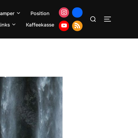
Camper
Position
Suchen
SEITENLE
nach:
inks
Kaffeekasse