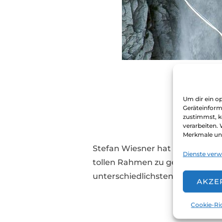
EXT
Um dir ein o
Geräteinform
zustimmst, k
von
clau
verarbeiten.
Merkmale und
Stefan Wiesner hat sich entsch
Dienste verw
tollen Rahmen zu geben. Im zw
unterschiedlichsten Abenteurer
AKZE
Cookie-Ric