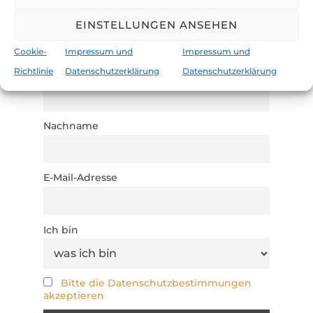
Flaschenpost - bleib informiert
EINSTELLUNGEN ANSEHEN
mit unserem Newsletter:
Cookie-
Impressum und
Impressum und
Richtlinie
Datenschutzerklärung
Datenschutzerklärung
Vorname
Nachname
E-Mail-Adresse
Ich bin
Bitte die Datenschutzbestimmungen
akzeptieren