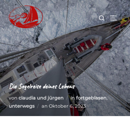
Zum
Inhalt
Suchen
SEITEN
springen
nach:
Die Segelreise deines Lebens
von
claudia und jürgen
in
fortgeblasen
,
Veröffentlicht
unterwegs
an
Oktober 6, 2023
am