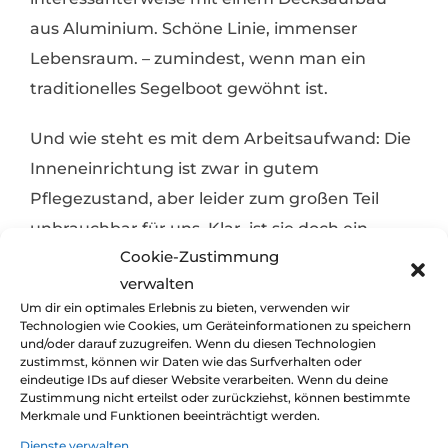
aus Aluminium. Schöne Linie, immenser
Lebensraum. – zumindest, wenn man ein
traditionelles Segelboot gewöhnt ist.
Und wie steht es mit dem Arbeitsaufwand: Die
Inneneinrichtung ist zwar in gutem
Pflegezustand, aber leider zum großen Teil
unbrauchbar für uns. Klar, ist sie doch ein
Cookie-Zustimmung
Arbeitsboot und noch nicht zum Wohnboot
verwalten
umgebaut. Im Heck steht Wasser. Wir finden
Um dir ein optimales Erlebnis zu bieten, verwenden wir
einige Durchrostungen im Heck und
Technologien wie Cookies, um Geräteinformationen zu speichern
und/oder darauf zuzugreifen. Wenn du diesen Technologien
Kielbereich. Und über den Motor müssten wir
zustimmst, können wir Daten wie das Surfverhalten oder
noch einige Erkundungen machen. Immerhin
eindeutige IDs auf dieser Website verarbeiten. Wenn du deine
Zustimmung nicht erteilst oder zurückziehst, können bestimmte
haben wir keinen blassen Schimmer von
Merkmale und Funktionen beeinträchtigt werden.
ostdeutschen Dieselmotoren. Fraglich auch, ob
Dienste verwalten