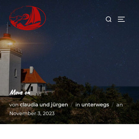
Zum
Inhalt
Suchen
SEITEN
springen
nach:
Move on
Veröff
von
claudia und jürgen
in
unterwegs
an
am
November 3, 2023