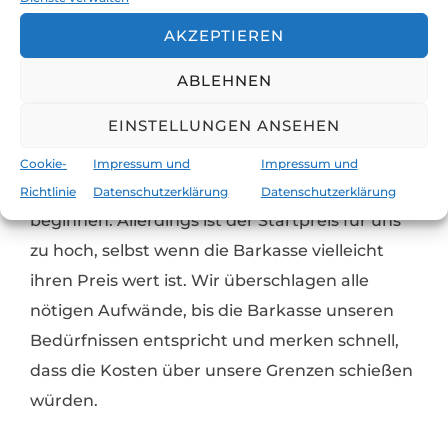
man dafür noch irgendwelche Ersatzteile
AKZEPTIEREN
bekommt.
ABLEHNEN
Auf der positiven Seite: Die Barkasse liegt
EINSTELLUNGEN ANSEHEN
schon am Werftgelände, sie muss nicht für
Reparaturen überstellt werden und wir
Cookie-
Impressum und
Impressum und
könnten sofort mit den Restaurationsarbeiten
Richtlinie
Datenschutzerklärung
Datenschutzerklärung
beginnen. Allerdings ist der Startpreis für uns
zu hoch, selbst wenn die Barkasse vielleicht
ihren Preis wert ist. Wir überschlagen alle
nötigen Aufwände, bis die Barkasse unseren
Bedürfnissen entspricht und merken schnell,
dass die Kosten über unsere Grenzen schießen
würden.