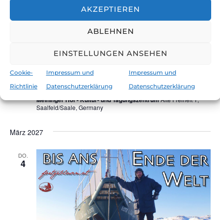
a
AKZEPTIEREN
t
ABLEHNEN
i
EINSTELLUNGEN ANSEHEN
Januar 31, 2027 @ 17:00
-
19:30
o
Bis ans Ende der Welt – beim 28. Thüringer
Cookie-
Impressum und
Impressum und
n
Weltsichten Festival
Richtlinie
Datenschutzerklärung
Datenschutzerklärung
Meininger Hof - Kultur- und Tagungszentrum
Alte Freiheit 1,
Saalfeld/Saale, Germany
März 2027
DO.
4