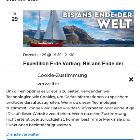
h
DI.
29
t
e
n
Dezember 29 @ 19:30
-
21:30
,
Expedition Erde Vortrag: Bis ans Ende der
Welt in Ludwigsburg (bei Stuttgart)
N
Cookie-Zustimmung
Scala Ludwigsburg
Stuttgarter Str. 2, Ludwigsburg, Germany
verwalten
a
Um dir ein optimales Erlebnis zu bieten, verwenden wir
Januar 2027
Technologien wie Cookies, um Geräteinformationen zu speichern
v
und/oder darauf zuzugreifen. Wenn du diesen Technologien
zustimmst, können wir Daten wie das Surfverhalten oder eindeutige
SO.
i
IDs auf dieser Website verarbeiten. Wenn du deine Zustimmung
31
nicht erteilst oder zurückziehst, können bestimmte Merkmale und
g
Funktionen beeinträchtigt werden.
Dienste verwalten