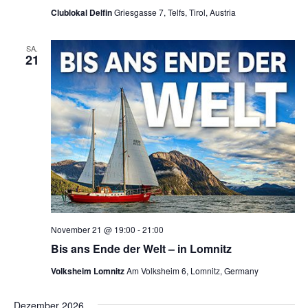
c
Clublokal Delfin
Griesgasse 7, Telfs, Tirol, Austria
-
h
N
SA.
21
a
e
v
u
i
n
g
a
d
t
A
i
n
o
November 21 @ 19:00
-
21:00
s
n
Bis ans Ende der Welt – in Lomnitz
i
Volksheim Lomnitz
Am Volksheim 6, Lomnitz, Germany
c
Dezember 2026