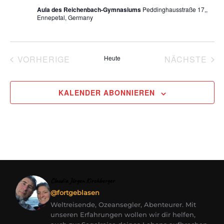
Aula des Reichenbach-Gymnasiums
Peddinghausstraße 17,,
Ennepetal, Germany
VERANSTALTUNGEN
VE
VORHERIGE
Heute
NÄCHSTE
KALENDER ABONNIEREN
Claudia Jürgen Kirchberger
@fortgeblasen
Weltreisende, Ozeansegler, Abenteurer. Mit
unseren Erfahrungen wollen wir dir helfen,