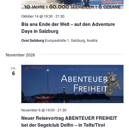
t
l
e
a
t
n
Oktober 14 @ 19:30
-
21:30
u
l
Bis ans Ende der Welt – auf den Adventure
.
n
Days in Salzburg
t
g
Oval Salzburg
Europastraße 1, Salzburg, Austria
u
A
November 2026
n
n
s
FR.
g
6
i
e
c
n
h
t
S
November 6 @ 19:00
-
21:30
e
Neuer Reisevortrag ABENTEUER FREIHEIT
u
bei der Segelclub Delfin – in Telfs/Tirol
n