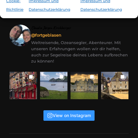
Cookie-
Impressum und
Impressum und
Richtlinie
Datenschutzerklärung
Datenschutzerklärung
Claudia Jürgen Kirchberger
@fortgeblasen
Weltreisende, Ozeansegler, Abenteurer. Mit
unseren Erfahrungen wollen wir dir helfen,
auch zur Segelreise deines Lebens aufbrechen
zu können!
View on Instagram