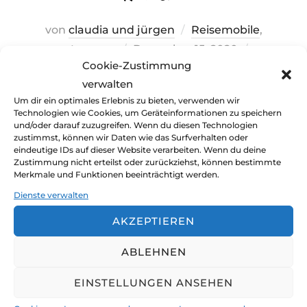
von
claudia und jürgen
Reisemobile
,
Veröffentlicht
unterwegs
Dezember 15, 2020
Cookie-Zustimmung
am
2 Kommentare
verwalten
Vieles ist möglich, wenn zwei Weltenbummler
Um dir ein optimales Erlebnis zu bieten, verwenden wir
Technologien wie Cookies, um Geräteinformationen zu speichern
zuhause im Corona-Lockdown stranden. Und
und/oder darauf zuzugreifen. Wenn du diesen Technologien
zustimmst, können wir Daten wie das Surfverhalten oder
da wir es hassen, untätig herumzusitzen,
eindeutige IDs auf dieser Website verarbeiten. Wenn du deine
immer die selben Medien zu verfolgen oder
Zustimmung nicht erteilst oder zurückziehst, können bestimmte
Merkmale und Funktionen beeinträchtigt werden.
eingesperrt zu sein, haben wir uns noch
Dienste verwalten
wenige Tage vor dem Lockdown alle nötigen
Teile für unser Projekt Campervan nach Hause
AKZEPTIEREN
getragen. Nun ist es geschafft – darf ich
ABLEHNEN
vorstellen: der ROTE BLITZ
EINSTELLUNGEN ANSEHEN