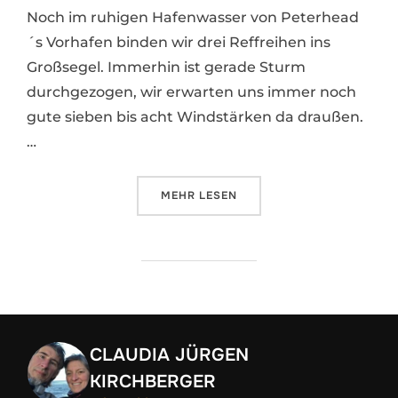
Noch im ruhigen Hafenwasser von Peterhead
´s Vorhafen binden wir drei Reffreihen ins
Großsegel. Immerhin ist gerade Sturm
durchgezogen, wir erwarten uns immer noch
gute sieben bis acht Windstärken da draußen.
…
ÜBER „EIN KREIS SCHLIESST SIC
MEHR
LESEN
CLAUDIA JÜRGEN
KIRCHBERGER