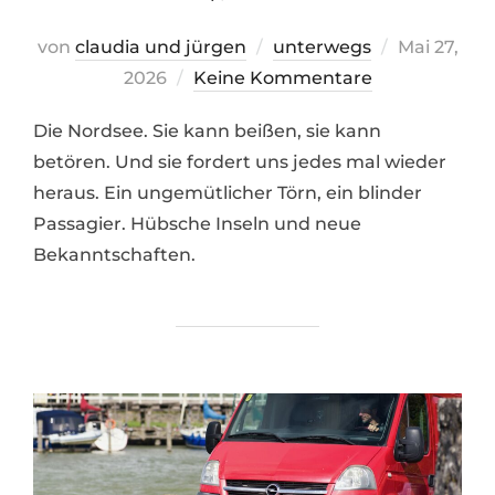
Veröffentli
von
claudia und jürgen
unterwegs
Mai 27,
am
2026
Keine Kommentare
Die Nordsee. Sie kann beißen, sie kann
betören. Und sie fordert uns jedes mal wieder
heraus. Ein ungemütlicher Törn, ein blinder
Passagier. Hübsche Inseln und neue
Bekanntschaften.