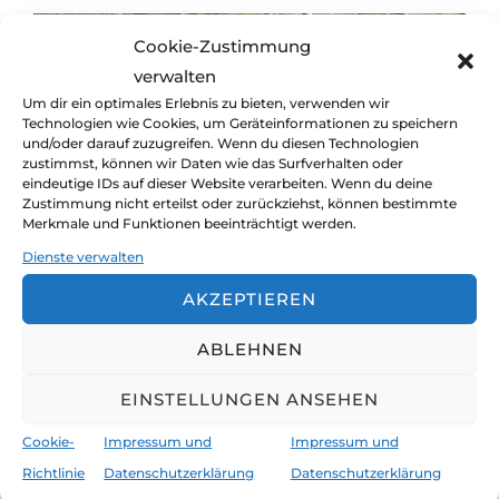
Cookie-Zustimmung
verwalten
Um dir ein optimales Erlebnis zu bieten, verwenden wir
Technologien wie Cookies, um Geräteinformationen zu speichern
und/oder darauf zuzugreifen. Wenn du diesen Technologien
zustimmst, können wir Daten wie das Surfverhalten oder
eindeutige IDs auf dieser Website verarbeiten. Wenn du deine
Zustimmung nicht erteilst oder zurückziehst, können bestimmte
Die Inseln des Regens
Merkmale und Funktionen beeinträchtigt werden.
Dienste verwalten
Veröffentl
von
claudia und jürgen
unterwegs
Juni 5,
AKZEPTIEREN
am
2022
Keine Kommentare
ABLEHNEN
Die Segelreise über die Nordsee geht weiter.
Wir erreichen die Shetlandinseln und suchen
EINSTELLUNGEN ANSEHEN
mit unseren Wandertrial Motorrädern die
Cookie-
Impressum und
Impressum und
besten Landtouren.
Richtlinie
Datenschutzerklärung
Datenschutzerklärung