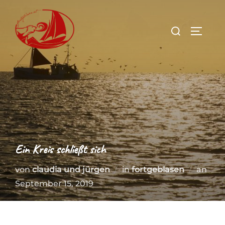
Zum
Inhalt
Suchen
SEITEN
springen
nach:
Ein Kreis schließt sich
Verö
von
claudia und jürgen
in
fortgeblasen
an
am
September 15, 2019