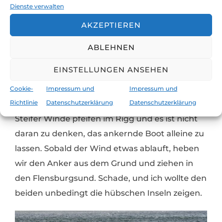
beiden schon sehen.
Dienste verwalten
AKZEPTIEREN
Mit frischem Wind ziehen wir durch die Große
Belt Brücke und tauchen in die Inselwelt. Wir
ABLEHNEN
wandern zu Fuß durch Svendborg und
EINSTELLUNGEN ANSEHEN
rauschen mit dem Boot bei unglaublicher
Strömung durch den Sund. Unser Besuch der
Cookie-
Impressum und
Impressum und
Richtlinie
Datenschutzerklärung
Datenschutzerklärung
dänischen Südsee wird vom Wetter vereitelt.
Steifer Winde pfeifen im Rigg und es ist nicht
daran zu denken, das ankernde Boot alleine zu
lassen. Sobald der Wind etwas ablauft, heben
wir den Anker aus dem Grund und ziehen in
den Flensburgsund. Schade, und ich wollte den
beiden unbedingt die hübschen Inseln zeigen.