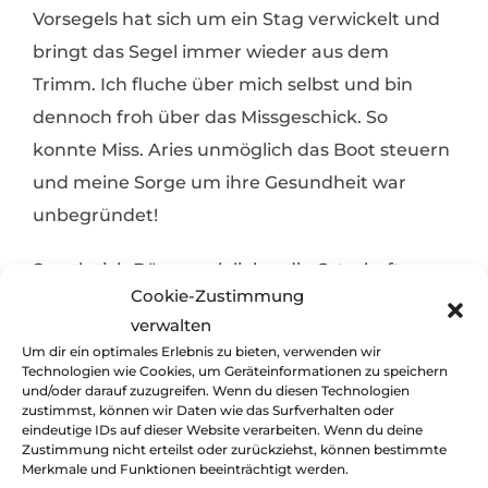
Vorsegels hat sich um ein Stag verwickelt und
bringt das Segel immer wieder aus dem
Trimm. Ich fluche über mich selbst und bin
dennoch froh über das Missgeschick. So
konnte Miss. Aries unmöglich das Boot steuern
und meine Sorge um ihre Gesundheit war
unbegründet!
So sehr ich Dänemark liebe, die Ortschaften
Cookie-Zustimmung
entlang der Nordostküste Jütlands verbergen
verwalten
im Herbst ein wenig ihren Charme und meine
Um dir ein optimales Erlebnis zu bieten, verwenden wir
Schwärmerei von Dänemark stoßt bei Susanne
Technologien wie Cookies, um Geräteinformationen zu speichern
und/oder darauf zuzugreifen. Wenn du diesen Technologien
und Michael bald auf leichtes Unverständnis.
zustimmst, können wir Daten wie das Surfverhalten oder
eindeutige IDs auf dieser Website verarbeiten. Wenn du deine
Mach nichts, wir kommen flott in den Süden
Zustimmung nicht erteilst oder zurückziehst, können bestimmte
und in der dänischen Südsee werden die
Merkmale und Funktionen beeinträchtigt werden.