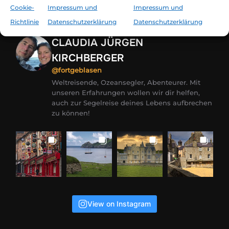
Cookie-
Impressum und
Impressum und
Richtlinie
Datenschutzerklärung
Datenschutzerklärung
CLAUDIA JÜRGEN
KIRCHBERGER
@fortgeblasen
Weltreisende, Ozeansegler, Abenteurer. Mit
unseren Erfahrungen wollen wir dir helfen,
auch zur Segelreise deines Lebens aufbrechen
zu können!
View on Instagram