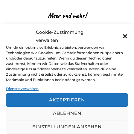
Meer und mehr!
Veröffentli
von
claudia und jürgen
unterwegs
Januar
Cookie-Zustimmung
am
24, 2020
Keine Kommentare
verwalten
Um dir ein optimales Erlebnis zu bieten, verwenden wir
Technologien wie Cookies, um Geräteinformationen zu speichern
Leise wiegen sich die braunen Äste der großen
und/oder darauf zuzugreifen. Wenn du diesen Technologien
Trauerweide im Wind. Sattes Grün schimmert
zustimmst, können wir Daten wie das Surfverhalten oder
eindeutige IDs auf dieser Website verarbeiten. Wenn du deine
vom Feld hinterm Garten durch. Die Sonne
Zustimmung nicht erteilst oder zurückziehst, können bestimmte
lässt den Wald dahinter in ihrem warmen Licht
Merkmale und Funktionen beeinträchtigt werden.
strahlen. …
Dienste verwalten
AKZEPTIEREN
ÜBER „MEER UND MEHR!“
MEHR
LESEN
ABLEHNEN
EINSTELLUNGEN ANSEHEN