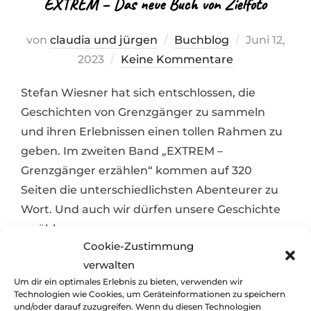
EXTREM – Das neue Buch von Zielfoto
Veröffentli
von
claudia und jürgen
Buchblog
Juni 12,
am
2023
Keine Kommentare
Stefan Wiesner hat sich entschlossen, die
Geschichten von Grenzgänger zu sammeln
und ihren Erlebnissen einen tollen Rahmen zu
geben. Im zweiten Band „EXTREM –
Grenzgänger erzählen“ kommen auf 320
Seiten die unterschiedlichsten Abenteurer zu
Wort. Und auch wir dürfen unsere Geschichte
erzählen…
Cookie-Zustimmung
verwalten
Um dir ein optimales Erlebnis zu bieten, verwenden wir
Technologien wie Cookies, um Geräteinformationen zu speichern
und/oder darauf zuzugreifen. Wenn du diesen Technologien