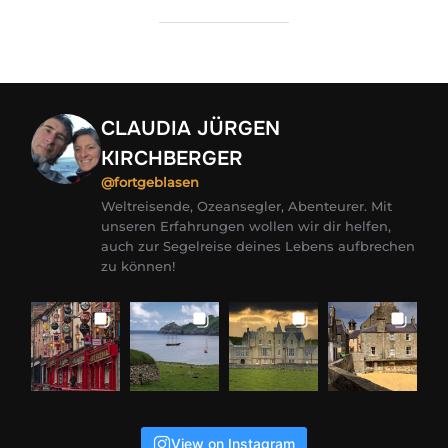
CLAUDIA JÜRGEN
KIRCHBERGER
@fortgeblasen
Weltreisende, Ozeansegler, Abenteurer. Mit
unseren Erfahrungen wollen wir dir helfen,
auch zur Segelreise deines Lebens aufbrechen
zu können!
View on Instagram