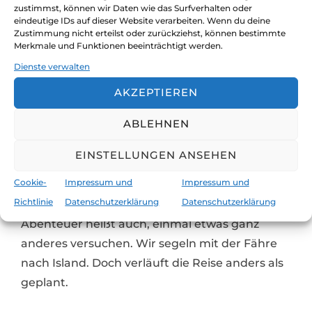
zustimmst, können wir Daten wie das Surfverhalten oder
eindeutige IDs auf dieser Website verarbeiten. Wenn du deine
Zustimmung nicht erteilst oder zurückziehst, können bestimmte
Merkmale und Funktionen beeinträchtigt werden.
Dienste verwalten
AKZEPTIEREN
ABLEHNEN
Anders als geplant
EINSTELLUNGEN ANSEHEN
Veröffentli
von
claudia und jürgen
unterwegs
Juni 12,
Cookie-
Impressum und
Impressum und
am
2023
2 Kommentare
Richtlinie
Datenschutzerklärung
Datenschutzerklärung
Abenteuer heißt auch, einmal etwas ganz
anderes versuchen. Wir segeln mit der Fähre
nach Island. Doch verläuft die Reise anders als
geplant.