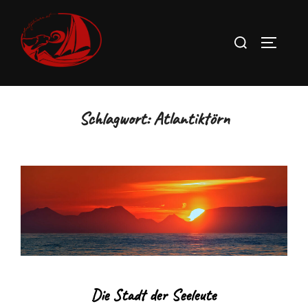
Zum
Inhalt
Suchen
SEITEN
springen
nach:
Schlagwort:
Atlantiktörn
Die Stadt der Seeleute