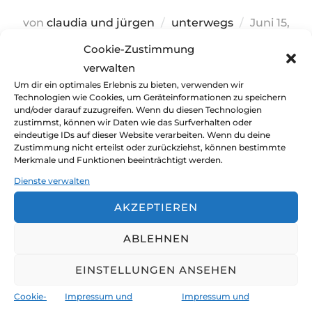
Veröffentli
von
claudia und jürgen
unterwegs
Juni 15,
am
2022
Ein Kommentar
Cookie-Zustimmung
verwalten
Irgendwann hat uns der starke und
Um dir ein optimales Erlebnis zu bieten, verwenden wir
anhaltende Westwind lange genug in Collafirth
Technologien wie Cookies, um Geräteinformationen zu speichern
und/oder darauf zuzugreifen. Wenn du diesen Technologien
auf den Shetland Inseln gehalten. Es wird Zeit,
zustimmst, können wir Daten wie das Surfverhalten oder
ein Stück weiter über den Nordatlantik zu
eindeutige IDs auf dieser Website verarbeiten. Wenn du deine
Zustimmung nicht erteilst oder zurückziehst, können bestimmte
ziehen. Zu den Färöer Inseln und zur
Merkmale und Funktionen beeinträchtigt werden.
wahrscheinlich kleinsten Hauptstadt der Welt –
Dienste verwalten
dem Hafen von Thor!
AKZEPTIEREN
ABLEHNEN
EINSTELLUNGEN ANSEHEN
Cookie-
Impressum und
Impressum und
CLAUDIA JÜRGEN