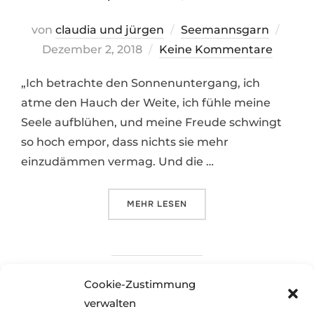
Veröf
von
claudia und jürgen
Seemannsgarn
am
Dezember 2, 2018
Keine Kommentare
„Ich betrachte den Sonnenuntergang, ich
atme den Hauch der Weite, ich fühle meine
Seele aufblühen, und meine Freude schwingt
so hoch empor, dass nichts sie mehr
einzudämmen vermag. Und die …
ÜBER „HELDEN DER MEERE“
MEHR
LESEN
Cookie-Zustimmung
verwalten