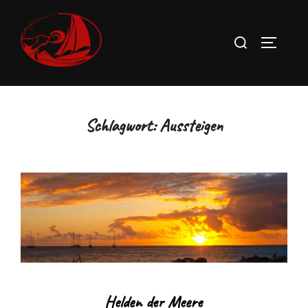
Zum
Inhalt
Suchen
SEITEN
springen
nach:
Schlagwort:
Aussteigen
Helden der Meere