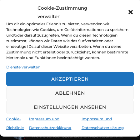
Cookie-Zustimmung
Veröffentli
von
claudia und jürgen
unterwegs
Mai 27,
verwalten
am
2026
Keine Kommentare
Um dir ein optimales Erlebnis zu bieten, verwenden wir
Technologien wie Cookies, um Geräteinformationen zu speichern
Die Nordsee. Sie kann beißen, sie kann
und/oder darauf zuzugreifen. Wenn du diesen Technologien
zustimmst, können wir Daten wie das Surfverhalten oder
betören. Und sie fordert uns jedes mal wieder
eindeutige IDs auf dieser Website verarbeiten. Wenn du deine
heraus. Ein ungemütlicher Törn, ein blinder
Zustimmung nicht erteilst oder zurückziehst, können bestimmte
Merkmale und Funktionen beeinträchtigt werden.
Passagier. Hübsche Inseln und neue
Dienste verwalten
Bekanntschaften.
AKZEPTIEREN
ABLEHNEN
EINSTELLUNGEN ANSEHEN
Cookie-
Impressum und
Impressum und
Claudia Jürgen Kirchberger
Richtlinie
Datenschutzerklärung
Datenschutzerklärung
@fortgeblasen
Weltreisende, Ozeansegler, Abenteurer. Mit