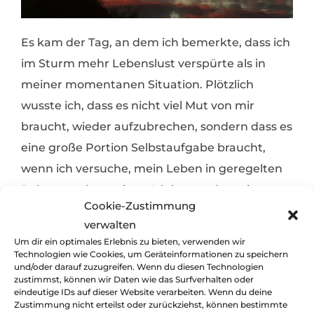
Es kam der Tag, an dem ich bemerkte, dass ich
im Sturm mehr Lebenslust verspürte als in
meiner momentanen Situation. Plötzlich
wusste ich, dass es nicht viel Mut von mir
braucht, wieder aufzubrechen, sondern dass es
eine große Portion Selbstaufgabe braucht,
wenn ich versuche, mein Leben in geregelten
Bahnen zu bestreiten. Ich lernte, dass eine
Cookie-Zustimmung
meiner grundlegenden Fähigkeiten darin
verwalten
bestand, Spaß zu verspüren, sobald ich mich
Um dir ein optimales Erlebnis zu bieten, verwenden wir
selbst herausfordere. Es gibt Menschen, die
Technologien wie Cookies, um Geräteinformationen zu speichern
und/oder darauf zuzugreifen. Wenn du diesen Technologien
Angst haben, aus ihrer Routine gerissen zu
zustimmst, können wir Daten wie das Surfverhalten oder
eindeutige IDs auf dieser Website verarbeiten. Wenn du deine
werden, neues erleben zu müssen. Ich
Zustimmung nicht erteilst oder zurückziehst, können bestimmte