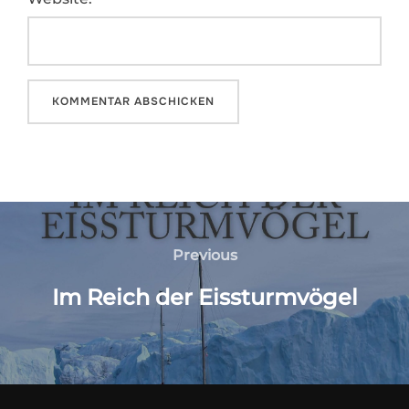
Beitragsnavigation
Previous
Previous
Im Reich der Eissturmvögel