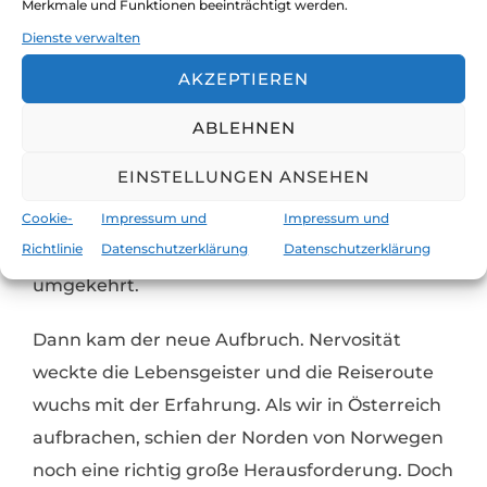
allerdings hatte plötzlich Angst, vor keiner
Merkmale und Funktionen beeinträchtigt werden.
neuen Herausforderung zu stehen und in
Dienste verwalten
Routine zu versinken. Vor dem Versagen, die
AKZEPTIEREN
neue Herausforderung nicht stand zu halten,
ABLEHNEN
hatte ich allerdings noch nie Angst.
EINSTELLUNGEN ANSEHEN
Und so schaffte ich es, mein bürgerliches
Cookie-
Impressum und
Impressum und
Leben in Österreich nach meiner
Richtlinie
Datenschutzerklärung
Datenschutzerklärung
Persönlichkeit einzurichten und nicht
umgekehrt.
Dann kam der neue Aufbruch. Nervosität
weckte die Lebensgeister und die Reiseroute
wuchs mit der Erfahrung. Als wir in Österreich
aufbrachen, schien der Norden von Norwegen
noch eine richtig große Herausforderung. Doch