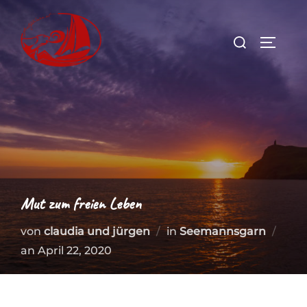
Zum
Inhalt
Suchen
SEITEN
springen
nach:
Mut zum freien Leben
von
claudia und jürgen
in
Seemannsgarn
Veröffentlicht
an
April 22, 2020
am