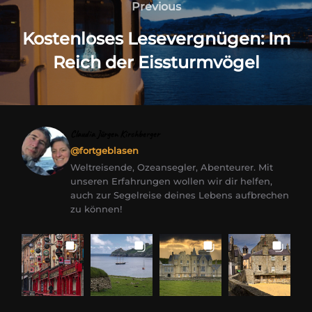
Previous
Previous
Kostenloses Lesevergnügen: Im
Reich der Eissturmvögel
Claudia Jürgen Kirchberger
@fortgeblasen
Weltreisende, Ozeansegler, Abenteurer. Mit
unseren Erfahrungen wollen wir dir helfen,
auch zur Segelreise deines Lebens aufbrechen
zu können!