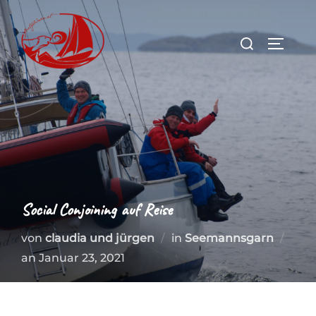
Zum
Inhalt
Suchen
SEITEN
springen
nach:
Social Conjoining auf Reise
von
claudia und jürgen
in
Seemannsgarn
Veröffentlicht
an
Januar 23, 2021
am