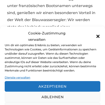
unter französischen Bootsnamen unterwegs
sind, genießen wir einen besonderen Vorteil in
der Welt der Blauwassersegler: Wir werden
stets das Verbindungsglied einer
Cookie-Zustimmung
multinationalen Gruppe. Denn unser Boot
verwalten
mitsamt seiner kleinen, verschlissenen Flagge
Um dir ein optimales Erlebnis zu bieten, verwenden wir
am Heck lässt sich von den wenigsten Seglern
Technologien wie Cookies, um Geräteinformationen zu speichern
und/oder darauf zuzugreifen. Wenn du diesen Technologien
einordnen. Und damit ist vorprogrammiert,
zustimmst, können wir Daten wie das Surfverhalten oder
dass wir nicht einfach nur in der Gruppe der
eindeutige IDs auf dieser Website verarbeiten. Wenn du deine
Zustimmung nicht erteilst oder zurückziehst, können bestimmte
Deutschen, der Holländer, der
Merkmale und Funktionen beeinträchtigt werden.
Englischsprachigen, der Franzosen oder
Dienste verwalten
welcher Gruppe auch immer gehören. Und
AKZEPTIEREN
darüber sind wir überglücklich, denn das
ABLEHNEN
Kennenlernen von anderen Nationalitäten, von
anderen Anschauungen und anderen Kulturen