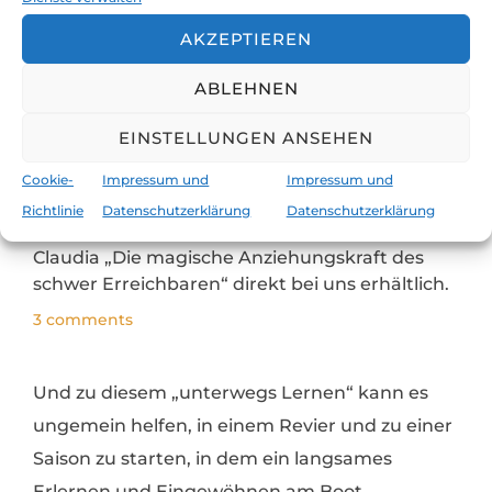
Bücher direkt bei uns kaufen
AKZEPTIEREN
Veröffentlicht: Oktober 30, 2022
Du möchtest Bücher von uns
ABLEHNEN
kaufen, dein lokaler Buchhandel
hat aber kein Buch von uns im Geschäft und
EINSTELLUNGEN ANSEHEN
du möchtest nicht bei Amazon einkaufen? Kein
Problem. Immer, wenn wir zuhause sind, gibts
Cookie-
Impressum und
Impressum und
hier den Bücher-Direktverkauf. Und jetzt ganz
Richtlinie
Datenschutzerklärung
Datenschutzerklärung
neu: ab sofort ist auch das neueste Buch von
Claudia „Die magische Anziehungskraft des
schwer Erreichbaren“ direkt bei uns erhältlich.
3 comments
Und zu diesem „unterwegs Lernen“ kann es
ungemein helfen, in einem Revier und zu einer
Saison zu starten, in dem ein langsames
Erlernen und Eingewöhnen am Boot