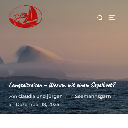
Zum
Inhalt
Suchen
SEITEN
springen
nach:
Langzeitreisen – Warum mit einem Segelboot?
von
claudia und jürgen
in
Seemannsgarn
Veröffentlicht
an
Dezember 18, 2025
am