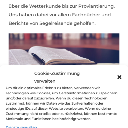
über die Wetterkunde bis zur Proviantierung.
Uns haben dabei vor allem Fachbücher und
Berichte von Segelreisende geholfen.
Cookie-Zustimmung
verwalten
Um dir ein optimales Erlebnis zu bieten, verwenden wir
Technologien wie Cookies, um Geräteinformationen zu speichern
und/oder darauf zuzugreifen. Wenn du diesen Technologien
auch im Eigenstudium lässt sich vieles lernen.
zustimmst, können wir Daten wie das Surfverhalten oder
eindeutige IDs auf dieser Website verarbeiten. Wenn du deine
Und das gute alte „Learning by doing“.
Zustimmung nicht erteilst oder zurückziehst, können bestimmte
Merkmale und Funktionen beeinträchtigt werden.
Dienste verwalten